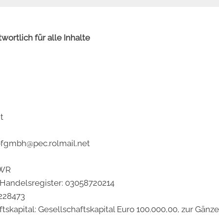
ortlich für alle Inhalte
t
fgmbh@pec.rolmail.net
PWR
andelsregister: 03058720214
228473
tskapital: Gesellschaftskapital Euro 100.000,00, zur Gänz