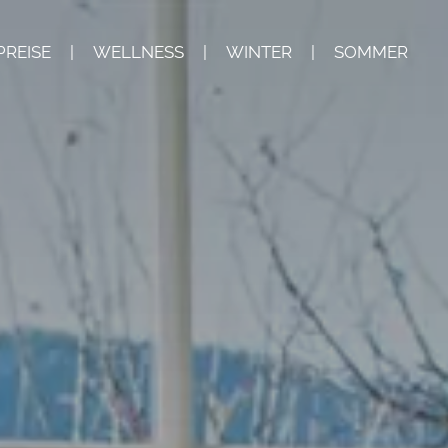
PREISE
|
WELLNESS
|
WINTER
|
SOMMER