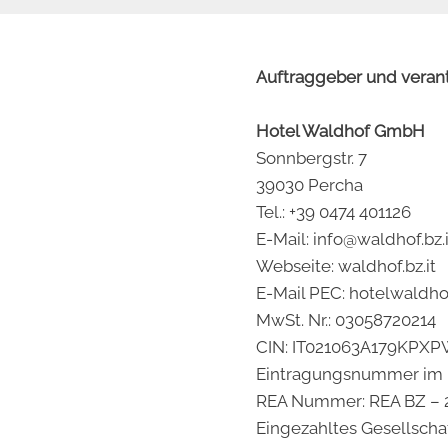
Auftraggeber und verantw
Hotel Waldhof GmbH
Sonnbergstr. 7
39030 Percha
Tel.:
+39 0474 401126
E-Mail:
info@waldhof.bz.i
Webseite:
waldhof.bz.it
E-Mail PEC:
hotelwaldho
MwSt. Nr.: 03058720214
CIN: IT021063A179KPX
Eintragungsnummer im H
REA Nummer: REA BZ – 
Eingezahltes Gesellschaf