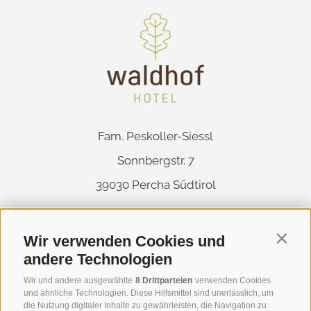
Fam. Peskoller-Siessl
Sonnbergstr. 7
39030
Percha
Südtirol
Wir verwenden Cookies und
Contin
andere Technologien
Wir und andere ausgewählte
8 Drittparteien
verwenden Cookies
und ähnliche Technologien. Diese Hilfsmittel sind unerlässlich, um
die Nutzung digitaler Inhalte zu gewährleisten, die Navigation zu