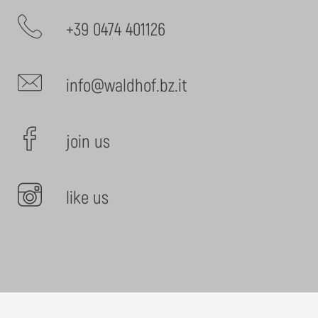
+39 0474 401126
info@waldhof.bz.it
join us
like us